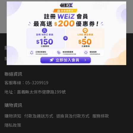
NT$2,580
加入購物車
關於我們
關於WEiZ
門市據點
我的帳戶
人才招募
聯絡資訊
客服專線：05-3209919
地址：嘉義縣太保市健康路199號
購物資訊
購物須知
付款及運送方式
退換貨及付款方式
服務條款
隱私政策