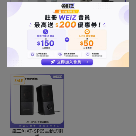
Harman Kardon
Kanto ORA 藍牙立體聲書
SoundSticks 5 經典水母
架喇叭
藍牙2.1聲道喇叭
NT$13,990
NT$11,500
已售完
加入購物車
SALE
鐵三角 AT-SP95主動式喇