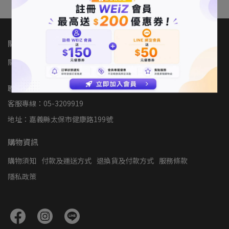
關於我們
關於WEiZ
門市據點
我的帳戶
人才招募
聯絡資訊
客服專線：05-3209919
地址：嘉義縣太保市健康路199號
購物資訊
購物須知
付款及運送方式
退換貨及付款方式
服務條款
隱私政策