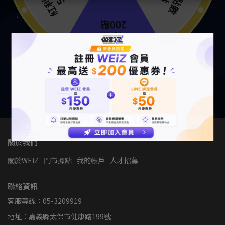
關於我們
關於WEiZ
門市據點
我的帳戶
人才招募
聯絡資訊
客服專線：05-3209919
地址：嘉義縣太保市健康路199號