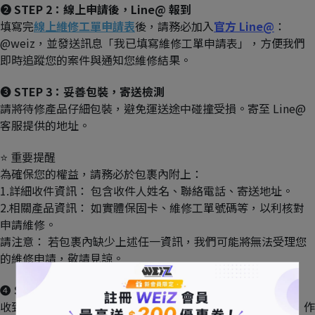
❷ 
STEP 2：線上申請後，Line@ 報到
填寫完
線上維修工單申請表
後，請務必加入
官方 Line@
：
@weiz，並發送訊息「我已填寫維修工單申請表」，方便我們
即時追蹤您的案件與通知您維修結果。
❸ 
STEP 3：妥善包裝，寄送檢測
請將待修產品仔細包裝，避免運送途中碰撞受損。寄至 Line@ 
客服提供的地址。
⭐️ 重要提醒
為確保您的權益，請務必於包裹內附上：
1.詳細收件資訊： 包含收件人姓名、聯絡電話、寄送地址。
2.相關產品資訊： 如實體保固卡、維修工單號碼等，以利核對
申請維修。
請注意： 若包裹內缺少上述任一資訊，我們可能將無法受理您
的維修申請，敬請見諒。
❹ 
STEP 4：專業檢測與維修
收到您的包裹後，我們將把產品寄送至原廠進行檢測與維修，作