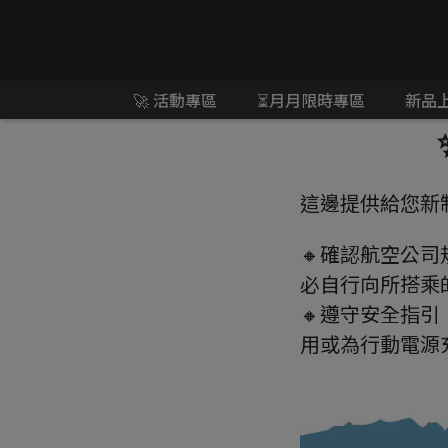
🚀 活動專區
⏳月月限時專區
新品
這邊提供給您新制
🔸確認航空公
必自行向所搭乘
🔸遵守安全指
用或為行動電源