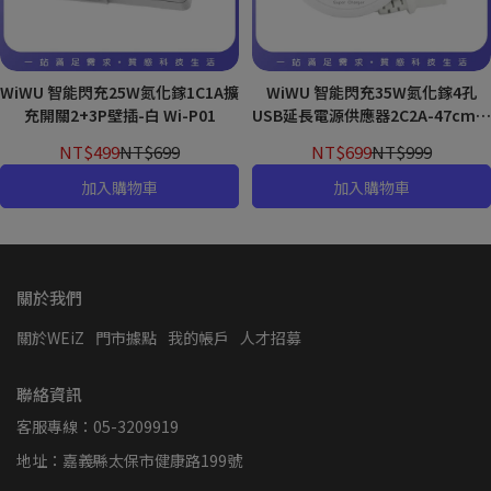
WiWU 智能閃充25W氮化鎵1C1A擴
WiWU 智能閃充35W氮化鎵4孔
充開關2+3P壁插-白 Wi-P01
USB延長電源供應器2C2A-47cm白
Wi-P02
NT$499
NT$699
NT$699
NT$999
加入購物車
加入購物車
關於我們
關於WEiZ
門市據點
我的帳戶
人才招募
聯絡資訊
客服專線：05-3209919
地址：嘉義縣太保市健康路199號