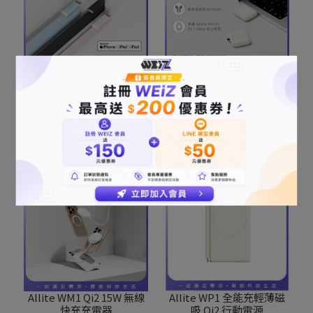
Allite MFi轉接頭(USB-C
Allite WA1 2IN1便攜型雙
轉Lightning)
面充電器
NT$390
NT$1,190
NT$1,590
加入購物車
加入購物車
Allite WM1 Qi2 15W 無線
Allite WP1 全能充輕薄磁
快充充電器
吸 Qi2 行動電源