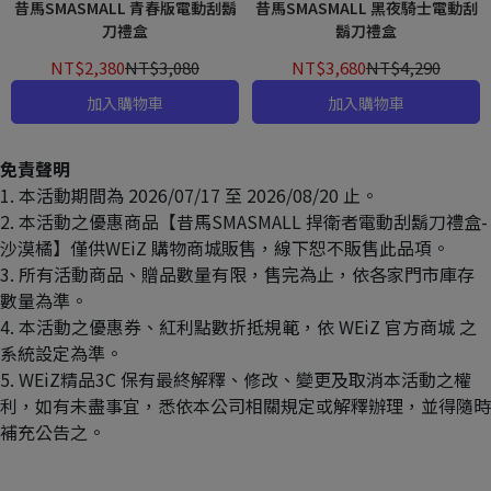
昔馬SMASMALL 青春版電動刮鬍
昔馬SMASMALL 黑夜騎士電動刮
刀禮盒
鬍刀禮盒
NT$2,380
NT$3,080
NT$3,680
NT$4,290
加入購物車
加入購物車
免責聲明
1. 本活動期間為 2026/07/17 至 2026/08/20 止。
2. 本活動之優惠商品【昔馬SMASMALL 捍衛者電動刮鬍刀禮盒-
沙漠橘】僅供WEiZ 購物商城販售，線下恕不販售此品項。
3. 所有活動商品、贈品數量有限，售完為止，依各家門市庫存
數量為準。
4. 本活動之優惠券、紅利點數折抵規範，依 WEiZ 官方商城 之
系統設定為準。
5. WEiZ精品3C 保有最終解釋、修改、變更及取消本活動之權
利，如有未盡事宜，悉依本公司相關規定或解釋辦理，並得隨時
補充公告之。