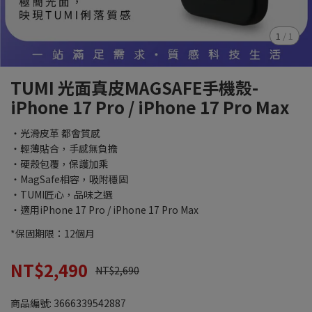
1
/
1
TUMI 光面真皮MAGSAFE手機殼-
iPhone 17 Pro / iPhone 17 Pro Max
・光滑皮革 都會質感
・輕薄貼合，手感無負擔
・硬殼包覆，保護加乘
・MagSafe相容，吸附穩固
・TUMI匠心，品味之選
・適用iPhone 17 Pro / iPhone 17 Pro Max
*保固期限：12個月
NT$2,490
NT$2,690
商品編號:
3666339542887