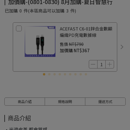
加價購-(0801-0830) 8月加購-夏日智慧行
已加購
0
件
(本區商品可以加購
3
件)
ACEFAST C6-01鋅合金數顯
編織PD充電數據線
售價
NT$790
加價購
NT$367
商品介紹
規格說明
運送方式
商品介紹
・光滑皮革 都會質感