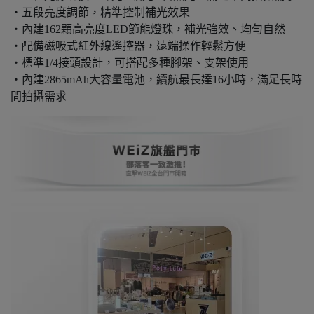
・五段亮度調節，精準控制補光效果
・內建162顆高亮度LED節能燈珠，補光強效、均勻自然
・配備磁吸式紅外線遙控器，遠端操作輕鬆方便
・標準1/4接頭設計，可搭配多種腳架、支架使用
・內建2865mAh大容量電池，續航最長達16小時，滿足長時
間拍攝需求