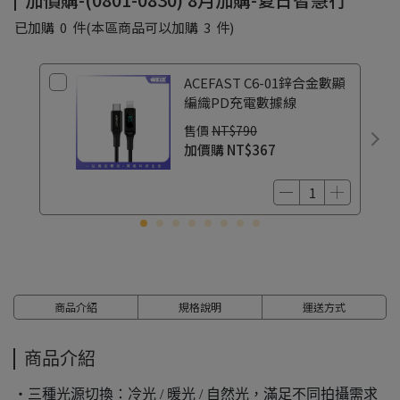
已加購
0
件
(本區商品可以加購
3
件)
ACEFAST C6-01鋅合金數顯
編織PD充電數據線
售價
NT$790
加價購
NT$367
商品介紹
規格說明
運送方式
商品介紹
・三種光源切換：冷光 / 暖光 / 自然光，滿足不同拍攝需求