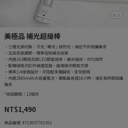
1
/
1
美極品 補光超級棒
・三種光源切換：冷光 / 暖光 / 自然光，滿足不同拍攝需求
・五段亮度調節，精準控制補光效果
・內建162顆高亮度LED節能燈珠，補光強效、均勻自然
・配備磁吸式紅外線遙控器，遠端操作輕鬆方便
・標準1/4接頭設計，可搭配多種腳架、支架使用
・內建2865mAh大容量電池，續航最長達16小時，滿足長時間拍攝
需求
*保固期限：12個月
NT$1,490
商品編號:
4713037701302