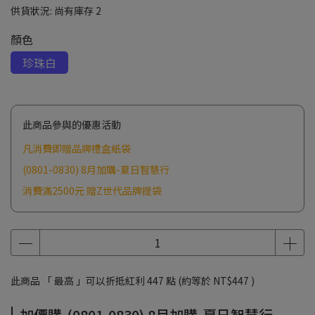
供貨狀況:
尚有庫存 2
顏色
珍珠白
此商品參與的優惠活動
凡消費即贈品牌禮盒紙袋
(0801-0830) 8月加購-夏日智慧行
消費滿2500元 贈Z世代品牌提袋
此商品 「 最高 」可以折抵紅利
447
點 (約等於
NT$447
)
加價購-(0801-0830) 8月加購-夏日智慧行