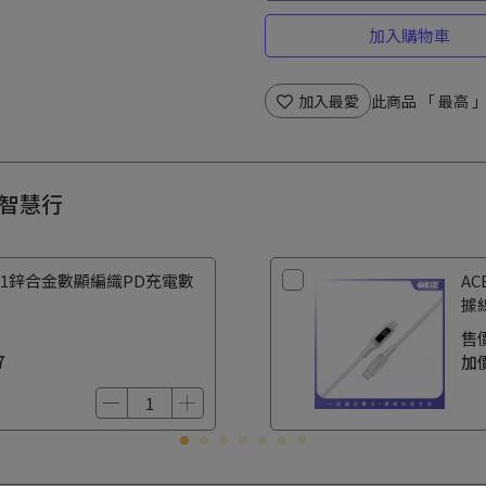
加入購物車
加入最愛
此商品 「 最高
夏日智慧行
C6-01鋅合金數顯編織PD充電數
AC
據
售
7
加