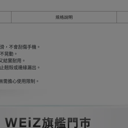
規格說明
光滑，不會刮傷手機。
固不晃動。
便又結實耐用。
防止翹殼或邊緣漏出。
無需擔心使用限制。