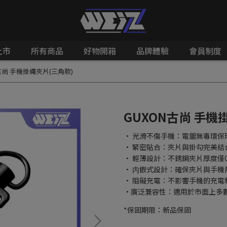
上市
所有商品
好物開箱
品牌體驗
會員制度
古尚 手機掛繩夾片(三角款)
GUXON古尚 手機
• 光滑不傷手機：電鍍無毒環
• 緊密貼合：夾片與掛勾完美結
• 輕薄設計：不銹鋼夾片厚度僅
• 内嵌式設計：確保夾片與手
• 阻礙充電：不影響手機的充電
•廣泛兼容性：適用於市面上多
*保固期限：新品保固