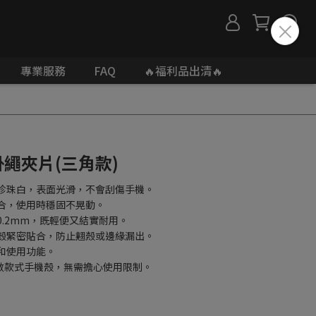
專業服務
FAQ
🔥福利品出清🔥
掛繩夾片(三角款)
保珍珠白，表面光滑，不會刮傷手機。
合，使用時穩固不晃動。
0.2mm，既輕便又結實耐用。
機殼緊密貼合，防止翹殼或邊緣漏出。
和使用功能。
數款式手機殼，無需擔心使用限制。