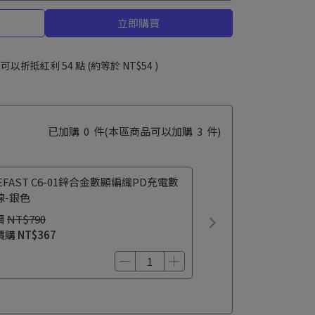
立即購買
 」可以折抵紅利
54
點 (約等於
NT$54
)
已加購
0
件
(本區商品可以加購
3
件)
EFAST C6-01鋅合金數顯編織PD充電數
線-銀色
價
NT$790
價購
NT$367