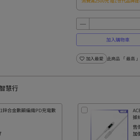
消費滿2500元 贈Z世代品牌提
加入購物車
加入最愛
此商品 「 最高
夏日智慧行
C6-01鋅合金數顯編織PD充電數
AC
據
售
7
加