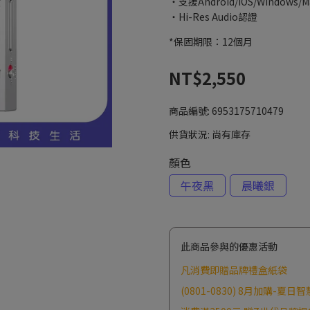
・支援Android/iOS/Windows/
・Hi-Res Audio認證
*保固期限：12個月
NT$2,550
商品編號:
6953175710479
供貨狀況:
尚有庫存
顏色
午夜黑
晨曦銀
此商品參與的優惠活動
凡消費即贈品牌禮盒紙袋
(0801-0830) 8月加購-夏日