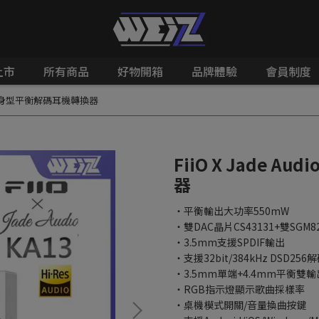
上市
所有商品
好物開箱
品牌體驗
會員制度
 KA13隨身型平衡解碼耳機轉換器
FiiO X Jade 
器
・平衡輸出大功率550mW
・雙DAC晶片CS43131+雙SGM8
・3.5mm支援SPDIF輸出
・支援32bit/384kHz DSD256
・3.5mm單端+4.4mm平衡雙輸
・RGB指示燈顯示歌曲採樣率
・桌機模式開關/音量換曲按鍵