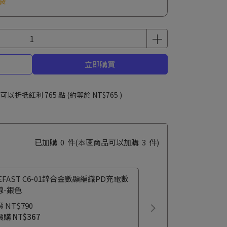
袋
立即購買
 」可以折抵紅利
765
點 (約等於
NT$765
)
已加購
0
件
(本區商品可以加購
3
件)
EFAST C6-01鋅合金數顯編織PD充電數
線-銀色
價
NT$790
價購
NT$367