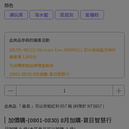
顏色
潮玩黑
海水藍
質感灰
蜜糖粉
此商品參與的優惠活動
(08/05~08/23) Ultimate Ears MINIROLL 防水無線藍牙喇叭
優惠價 1,890元
凡消費即贈品牌禮盒紙袋
(0801-0830) 8月加購-夏日智慧行
消費滿2500元 贈Z世代品牌提袋
此商品 「 最高 」可以折抵紅利
657
點 (約等於
NT$657
)
加價購-(0801-0830) 8月加購-夏日智慧行
已加購
0
件
(本區商品可以加購
3
件)