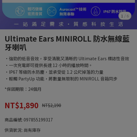
1
/
6
Ultimate Ears MINIROLL 防水無線藍
牙喇叭
・強勁的低音音效，享受清脆又清晰的 Ultimate Ears 標誌性音效
・一次充電即可提供長達 12 小時的播放時間。
・IP67 等級防水防塵，並承受從 1.2 公尺掉落的力量
・輕觸 PartyUp 功能，將數量無限制的 MINIROLL 音箱同步
*保固期限：24個月
NT$1,890
NT$2,190
商品編號:
097855199317
供貨狀況:
尚有庫存