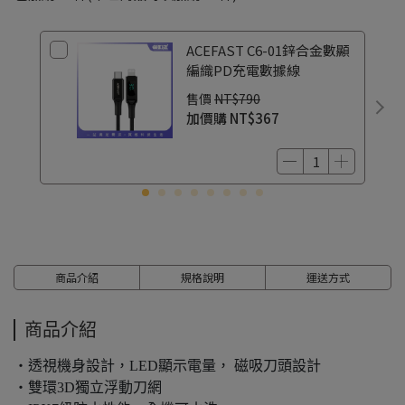
ACEFAST C6-01鋅合金數顯
編織PD充電數據線
售價
NT$790
加價購
NT$367
商品介紹
規格說明
運送方式
商品介紹
・透視機身設計，LED顯示電量， 磁吸刀頭設計
・雙環3D獨立浮動刀網