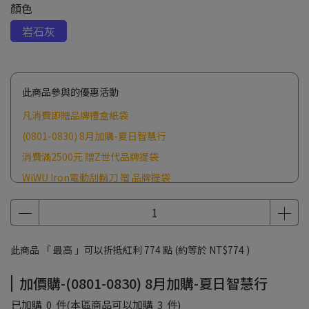
顏色
岩石灰
此商品參與的優惠活動
凡消費即贈品牌禮盒紙袋
(0801-0830) 8月加購-夏日智慧行
消費滿2500元 贈Z世代品牌提袋
WiWU Iron電動刮鬍刀 贈 品牌提袋
此商品 「 最高 」可以折抵紅利
774
點 (約等於
NT$774
)
加價購-(0801-0830) 8月加購-夏日智慧行
已加購
0
件
(本區商品可以加購
3
件)