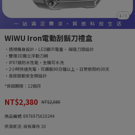
1
/
5
WiWU Iron電動刮鬍刀禮盒
・透視機身設計，LED顯示電量， 磁吸刀頭設計
・雙環3D獨立浮動刀網
・IPX7級防水性能，全機可水洗
・2小時快速充電，可續航90分鐘以上，日常使用約30天
・長按啟動安全鎖設計
*保固期限：12個月
NT$2,380
NT$2,580
商品編號:
6976975610244
供貨狀況:
尚有庫存 10