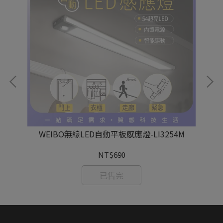
WEIBO無線LED自動平板感應燈-LI3254M
Wi
NT$690
已售完