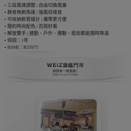
• 三段風速調整 | 自由切換風量
• 靜音無刷馬達 | 強風低噪音
• 可收納軟管級計 | 攜帶更方便
• 簡約時尚配色 | 百搭好看
• 解放雙手 | 通勤、戶外、運動、逛街都能隨時降溫
• 保固：1年
• BSMI：R55975