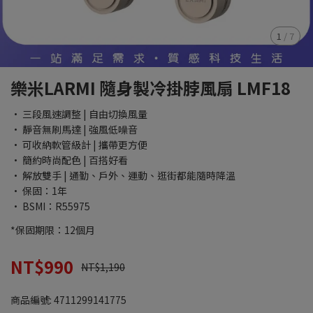
1
/
7
樂米LARMI 隨身製冷掛脖風扇 LMF18
• 三段風速調整 | 自由切換風量
• 靜音無刷馬達 | 強風低噪音
• 可收納軟管級計 | 攜帶更方便
• 簡約時尚配色 | 百搭好看
• 解放雙手 | 通勤、戶外、運動、逛街都能隨時降溫
• 保固：1年
• BSMI：R55975
*保固期限：12個月
NT$990
NT$1,190
商品編號:
4711299141775