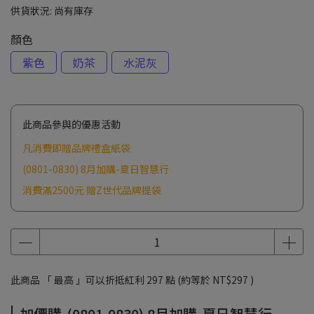
供貨狀況:
尚有庫存
顏色
紫色
奶茶
水泥灰
此商品參與的優惠活動
凡消費即贈品牌禮盒紙袋
(0801-0830) 8月加購-夏日智慧行
消費滿2500元 贈Z世代品牌提袋
此商品 「 最高 」可以折抵紅利
297
點 (約等於
NT$297
)
加價購-(0801-0830) 8月加購-夏日智慧行