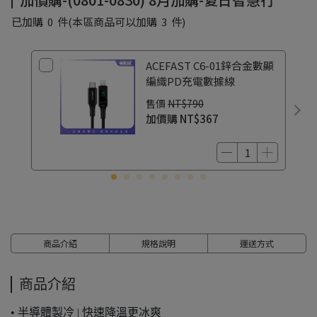
已加購
0
件
(本區商品可以加購
3
件)
ACEFAST C6-01鋅合金數顯
編織PD充電數據線
售價
NT$790
加價購
NT$367
商品介紹
規格說明
運送方式
商品介紹
• 半導體製冷 | 快速降溫更冰爽