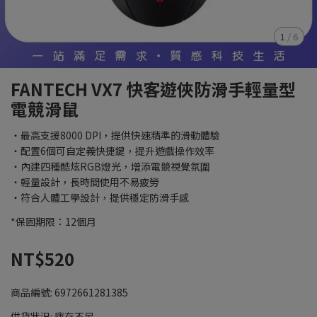
1
/
6
FANTECH VX7 快客遊俠防滑手輕量型
電競滑鼠
・最高支援8000 DPI，提供快速精準的滑動體驗
・配置6個可自定義快捷鍵，提升遊戲操作效率
・內建四種酷炫RGB燈光，增添電競視覺氛圍
・輕量設計，長時間使用不易疲勞
・符合人體工學設計，提供穩定防滑手感
*保固期限：12個月
NT$520
商品編號:
6972661281385
供貨狀況:
庫存不足