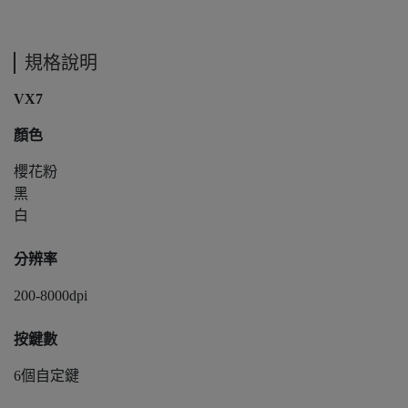
規格說明
VX7
顏色
櫻花粉
黑
白
分辨率
200-8000dpi
按鍵數
6個自定鍵