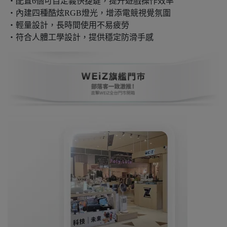
・配置6個可自定義快捷鍵，提升遊戲操作效率
・內建四種酷炫RGB燈光，增添電競視覺氛圍
・輕量設計，長時間使用不易疲勞
・符合人體工學設計，提供穩定防滑手感