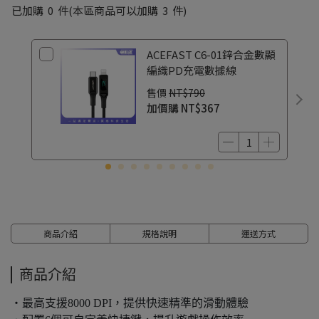
已加購
0
件
(本區商品可以加購
3
件)
ACEFAST C6-01鋅合金數顯
編織PD充電數據線
售價
NT$790
加價購
NT$367
商品介紹
規格說明
運送方式
商品介紹
・最高支援8000 DPI，提供快速精準的滑動體驗