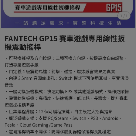
1
/
1
FANTECH GP15 賽車遊戲專用線性扳
機震動搖桿
・可替換搖桿及方向按鍵：三種可換方向鍵，按鍵高度自由調整，
打造專屬遊戲手感
・自定義 4 級震動馬達：射擊、碰撞、爆炸感官效果更真實
・內建 3.5mm 音源輸出孔：Switch 模式下可使用耳機，享受沉浸
音效
・一鍵切換扳機模式：快速切換 FPS 或其他遊戲模式，操作更順暢
・霍爾線性扳機：高精度、快速響應、低功耗、長壽命，提升賽車
遊戲操控精準度
・巨集編程背鍵：12 個可編程按鍵，自由設定大招與指令
・廣泛遊戲支援：支援 PC/Steam、Switch、PS3、Android、
Tesla、Cloud Gaming/Game Pass
・霍爾搖桿精準不漂移：防漂移感測器確保搖桿長期穩定