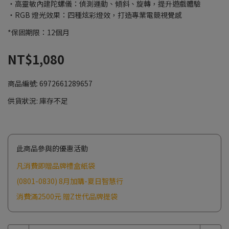
・高靈敏內建陀螺儀：偵測運動、傾斜、旋轉，提升遊戲體驗
・RGB 燈光效果：四種炫彩燈效，打造專業電競視覺感
*保固期限：12個月
NT$1,080
商品編號:
6972661289657
供貨狀況:
庫存不足
此商品參與的優惠活動
凡消費即贈品牌禮盒紙袋
(0801-0830) 8月加購-夏日智慧行
消費滿2500元 贈Z世代品牌提袋