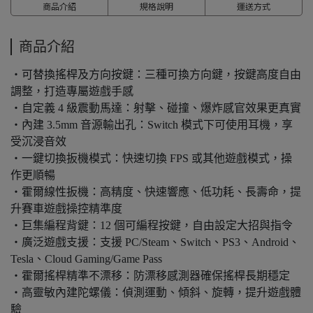
商品介紹
規格說明
運送方式
商品介紹
・可替換搖桿及方向按鍵：三種可換方向鍵，按鍵高度自由
調整，打造專屬遊戲手感
・自定義 4 級震動馬達：射擊、碰撞、爆炸感官效果更真實
・內建 3.5mm 音源輸出孔：Switch 模式下可使用耳機，享
受沉浸音效
・一鍵切換扳機模式：快速切換 FPS 或其他遊戲模式，操
作更順暢
・霍爾線性扳機：高精度、快速響應、低功耗、長壽命，提
升賽車遊戲操控精準度
・巨集編程背鍵：12 個可編程按鍵，自由設定大招與指令
・廣泛遊戲支援：支援 PC/Steam、Switch、PS3、Android、
Tesla、Cloud Gaming/Game Pass
・霍爾搖桿精準不漂移：防漂移感測器確保搖桿長期穩定
・高靈敏內建陀螺儀：偵測運動、傾斜、旋轉，提升遊戲體
驗