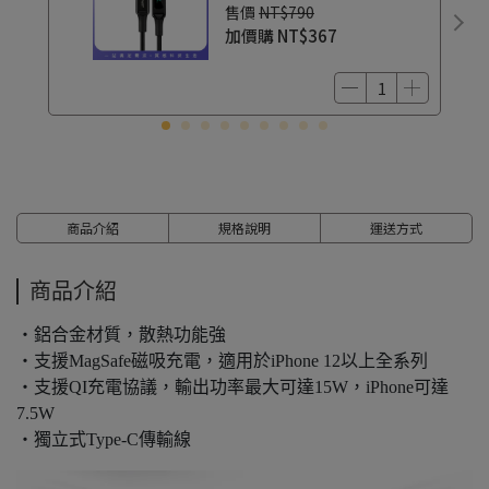
售價
NT$790
加價購
NT$367
商品介紹
規格說明
運送方式
商品介紹
・鋁合金材質，散熱功能強
・支援MagSafe磁吸充電，適用於iPhone 12以上全系列
・支援QI充電協議，輸出功率最大可達15W，iPhone可達
7.5W
・獨立式Type-C傳輸線