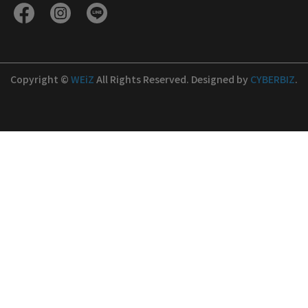
Copyright ©
WEiZ
All Rights Reserved.
Designed by
CYBERBIZ
.