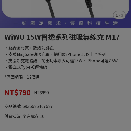
1
/
3
WiWU 15W智透系列磁吸無線充 M17
・鋁合金材質，散熱功能強
・支援MagSafe磁吸充電，適用於iPhone 12以上全系列
・支援QI充電協議，輸出功率最大可達15W，iPhone可達7.5W
・獨立式Type-C傳輸線
*保固期限：12個月
NT$790
NT$990
商品編號:
6936686407687
供貨狀況:
尚有庫存 10