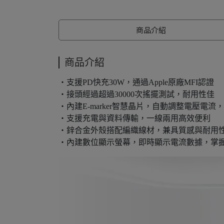
商品介紹
商品介紹
・支援PD快充30W，通過Apple原廠MFI認證
・接頭經過超過30000次搖擺測試，耐用性佳
・內建E-marker智慧晶片，自動調整電壓電流
・支援充電與資料傳輸，一線兩用高效便利
・鋅合金外殼搭配編織線材，兼具質感與耐用
・內建數位顯示螢幕，即時顯示電流數據，掌