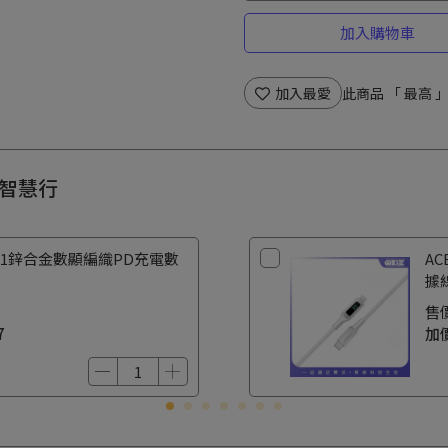
加入購物車
加入最愛
此商品 「 最高
夏日智慧行
C6-01鋅合金數顯編織PD充電數
AC
據
售
7
加