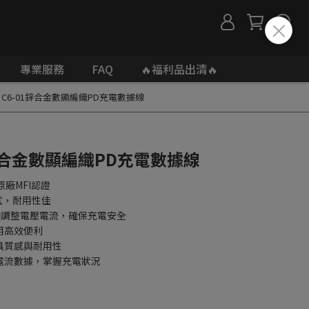
專業服務
FAQ
🔥福利品出清🔥
ST C6-01鋅合金數顯編織PD充電數據線
01鋅合金數顯編織PD充電數據線
原廠MFI認證
試，耐用性佳
自動調整電壓電流，確保充電安全
用高效便利
具質感與耐用性
電流數據，掌握充電狀況