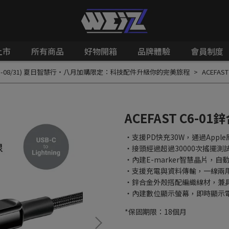
上市
所有商品
好物開箱
品牌體驗
會員制度
/01-08/31) 夏日智慧行・八月加購限定：科技配件升級你的完美旅程
ACEFA
ACEFAST C6-
・支援PD快充30W，通過Apple
・接頭經過超過30000次搖擺測
・內建E-marker智慧晶片，
・支援充電與資料傳輸，一線兩
・鋅合金外殼搭配編織線材，兼
・內建數位顯示螢幕，即時顯示
*保固期限：18個月