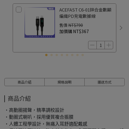
ACEFAST C6-01鋅合金數顯
編織PD充電數據線
售價
NT$790
加價購
NT$367
商品介紹
規格說明
運送方式
商品介紹
・高動圈揚聲，精準調校設計
・動圈式喇叭，採用優質複合振膜
・人體工程學設計，無痛入耳舒適配戴感