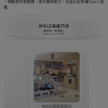
・傳輸更快更敏捷，強大兼容能力，全面匹配多種Type-C設
備