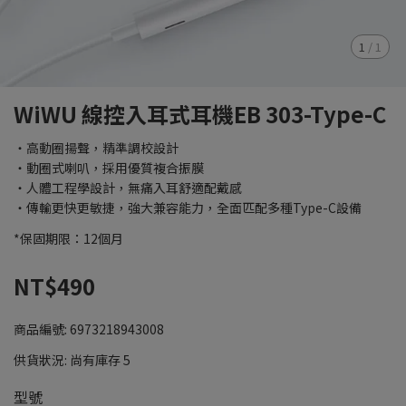
1
/
1
WiWU 線控入耳式耳機EB 303-Type-C
・高動圈揚聲，精準調校設計
・動圈式喇叭，採用優質複合振膜
・人體工程學設計，無痛入耳舒適配戴感
・傳輸更快更敏捷，強大兼容能力，全面匹配多種Type-C設備
*保固期限：12個月
NT$490
商品編號:
6973218943008
供貨狀況:
尚有庫存 5
型號