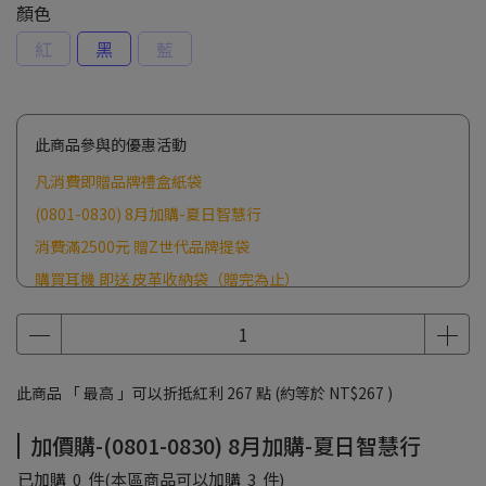
顏色
紅
黑
藍
此商品參與的優惠活動
凡消費即贈品牌禮盒紙袋
(0801-0830) 8月加購-夏日智慧行
消費滿2500元 贈Z世代品牌提袋
購買耳機 即送 皮革收納袋（贈完為止）
此商品 「 最高 」可以折抵紅利
267
點 (約等於
NT$267
)
加價購-(0801-0830) 8月加購-夏日智慧行
已加購
0
件
(本區商品可以加購
3
件)