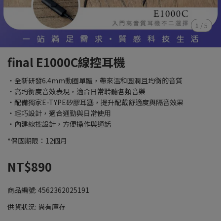
1
/
5
final E1000C線控耳機
・全新研發6.4mm動圈單體，帶來溫和圓潤且均衡的音質
・高均衡度音效表現，適合日常聆聽各類音樂
・配備獨家E-TYPE矽膠耳塞，提升配戴舒適度與隔音效果
・輕巧設計，適合通勤與日常使用
・內建線控設計，方便操作與通話
*保固期限：12個月
NT$890
商品編號:
4562362025191
供貨狀況:
尚有庫存