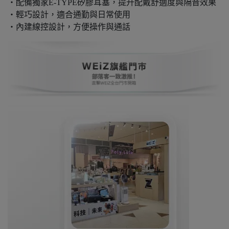
・配備獨家E-TYPE矽膠耳塞，提升配戴舒適度與隔音效果
・輕巧設計，適合通勤與日常使用
・內建線控設計，方便操作與通話