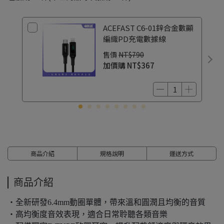
ACEFAST C6-01鋅合金數顯
編織PD充電數據線
售價
NT$790
加價購
NT$367
商品介紹
規格說明
運送方式
商品介紹
・全新研發6.4mm動圈單體，帶來溫和圓潤且均衡的音質
・高均衡度音效表現，適合日常聆聽各類音樂