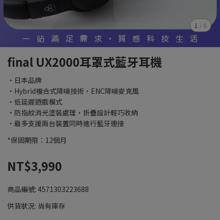
1
/
6
final UX2000耳罩式藍牙耳機
・日本品牌
・Hybrid複合式降噪技術，ENC降噪麥克風
・低延遲遊戲模式
・防指紋消光塗裝處理，折疊設計輕巧收納
・最多支援兩台裝置同時進行藍牙連接
*保固期限：12個月
NT$3,990
商品編號:
4571303223688
供貨狀況:
尚有庫存