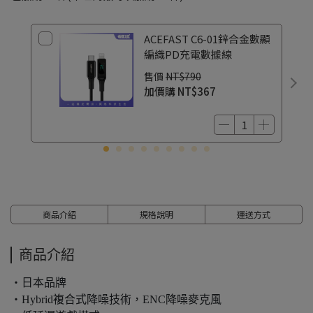
ACEFAST C6-01鋅合金數顯
編織PD充電數據線
售價
NT$790
加價購
NT$367
商品介紹
規格說明
運送方式
商品介紹
・日本品牌
・Hybrid複合式降噪技術，ENC降噪麥克風