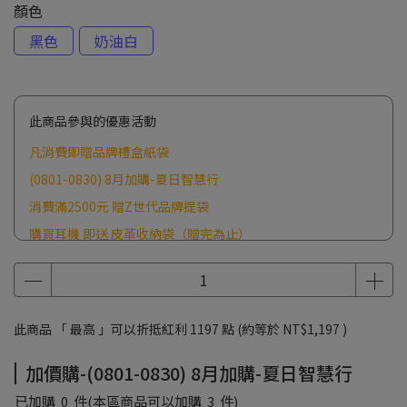
顏色
黑色
奶油白
此商品參與的優惠活動
凡消費即贈品牌禮盒紙袋
(0801-0830) 8月加購-夏日智慧行
消費滿2500元 贈Z世代品牌提袋
購買耳機 即送 皮革收納袋（贈完為止）
此商品 「 最高 」可以折抵紅利
1197
點 (約等於
NT$1,197
)
加價購-(0801-0830) 8月加購-夏日智慧行
已加購
0
件
(本區商品可以加購
3
件)