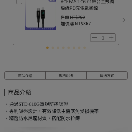
ACEFAST C6-01鋅合金數顯
編織PD充電數據線
售價
NT$790
加價購
NT$367
商品介紹
規格說明
運送方式
商品介紹
・通過STD-810G軍規防摔認證
・專利吸盤設計，有效降低主機底角受損機率
・精選防水尼龍材質，搭配防水拉鍊