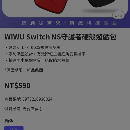
1
/
2
WiWU Switch NS守護者硬殼遊戲包
・通過STD-810G軍規防摔認證
・專利吸盤設計，有效降低主機底角受損機率
・精選防水尼龍材質，搭配防水拉鍊
*保固期限：新品保固
NT$590
商品編號:
6973218930824
供貨狀況:
尚有庫存 1
顏色