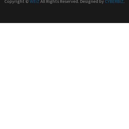
Copyright ©
WEiZ
All Rights Reserved.
Designed by
CYBERBIZ
.