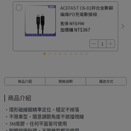
ACEFAST C6-01鋅合金數顯
編織PD充電數據線
售價
NT$790
加價購
NT$367
商品介紹
規格說明
運送方式
商品介紹
・環形磁線圈精準定位，穩定不掉落
・不限車型，隨意調節角度不遮擋視線
・3M底膠，任何平面皆可使用
・附贈磁吸貼環，不限機型都可使用