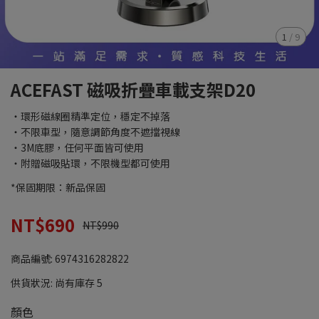
1
/
9
ACEFAST 磁吸折疊車載支架D20
・環形磁線圈精準定位，穩定不掉落
・不限車型，隨意調節角度不遮擋視線
・3M底膠，任何平面皆可使用
・附贈磁吸貼環，不限機型都可使用
*保固期限：新品保固
NT$690
NT$990
商品編號:
6974316282822
供貨狀況:
尚有庫存 5
顏色