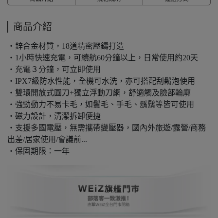
商品介紹
・鋅合金材質，18道精密壓鑄打造
・1小時快速充電，可續航60分鐘以上，日常使用約20天
・充電３分鐘，可立即使用
・IPX7級防水性能，全機可水洗，亦可搭配刮鬍泡使用
・雙環開放式圓刀+獨立浮動刀網，舒適觸及臉部輪廓
・強勁動力不易卡毛，如鬢毛、手毛、鬍鬚等皆可使用
・磁力設計，清潔拆卸便捷
・支援多國電壓，無需攜帶變壓器，國內外旅遊/露營/商務
出差/居家使用/會議前...
・保固期限：一年