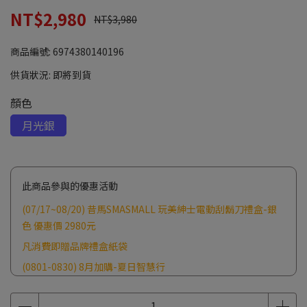
NT$2,980
NT$3,980
商品編號:
6974380140196
供貨狀況:
即將到貨
顏色
月光銀
此商品參與的優惠活動
(07/17~08/20) 昔馬SMASMALL 玩美紳士電動刮鬍刀禮盒-銀
色 優惠價 2980元
凡消費即贈品牌禮盒紙袋
(0801-0830) 8月加購-夏日智慧行
消費滿2500元 贈Z世代品牌提袋