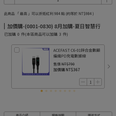
(07/17~08/20) 昔馬SMASMALL 贈 2.0刀頭/昔馬男仕濕紙巾/昔
馬品牌明信片
此商品 「 最高 」可以折抵紅利
984
點 (約等於
NT$984
)
昔馬SMASMALL 玩美紳士電動刮鬍刀禮盒 贈 品牌提袋
加價購-(0801-0830) 8月加購-夏日智慧行
已加購
0
件
(本區商品可以加購
3
件)
ACEFAST C6-01鋅合金數顯
編織PD充電數據線
售價
NT$790
加價購
NT$367
商品介紹
規格說明
運送方式