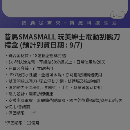
1
/
11
昔馬SMASMALL 玩美紳士電動刮鬍刀
禮盒 (預計到貨日期 : 9/7)
・鋅合金材質，18道精密壓鑄打造
・1小時快速充電，可續航60分鐘以上，日常使用約20天
・充電３分鐘，可立即使用
・IPX7級防水性能，全機可水洗，亦可搭配刮鬍泡使用
・雙環開放式圓刀+獨立浮動刀網，舒適觸及臉部輪廓
・強勁動力不易卡毛，如鬢毛、手毛、鬍鬚等皆可使用
・磁力設計，清潔拆卸便捷
・支援多國電壓，無需攜帶變壓器，國內外旅遊/露營/商務出差/居
家使用/會議前...
・保固期限：一年
*保固期限：12個月