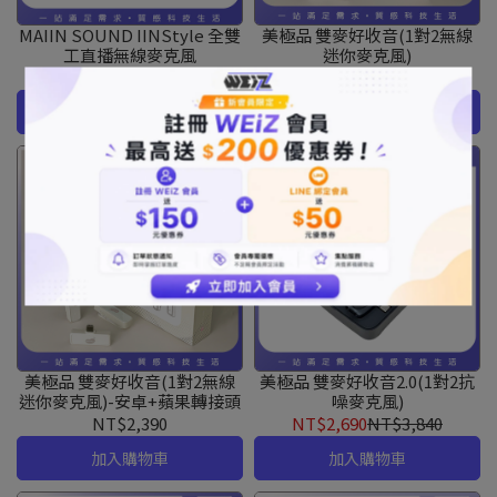
MAIIN SOUND IINStyle 全雙
美極品 雙麥好收音(1對2無線
工直播無線麥克風
迷你麥克風)
NT$5,990
NT$2,190
加入購物車
加入購物車
SALE
美極品 雙麥好收音(1對2無線
美極品 雙麥好收音2.0(1對2抗
迷你麥克風)-安卓+蘋果轉接頭
噪麥克風)
NT$2,390
NT$2,690
NT$3,840
加入購物車
加入購物車