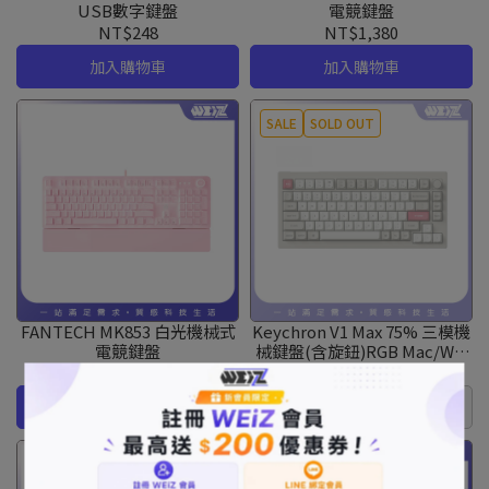
USB數字鍵盤
電競鍵盤
NT$248
NT$1,380
加入購物車
加入購物車
SALE
SOLD OUT
FANTECH MK853 白光機械式
Keychron V1 Max 75% 三模機
電競鍵盤
械鍵盤(含旋鈕)RGB Mac/Win
熱插拔(有注音)-復古色
NT$1,380
NT$3,990
NT$4,290
加入購物車
已售完